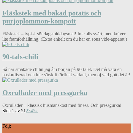
Fläskstek med bakad potatis och
purjoplommon-kompott
Fläskstek – typisk söndagsmiddagsmat! Inte alls svårt, men kräver
lite framförhållning. (Extra enkelt om du har en sous vide-apparat.)
90-tals-chili
Så här smakade chilin jag åt i början på 90-talet. Det må vara en
bastardiserad och inte särskilt förfinat variant, men oj vad gott det är!
Oxrullader med pressgurka
Oxrullader – klassisk husmanskost med finess. Och pressgurka!
Sida 1 av 5
1
2
3
4
5
»
Följ: