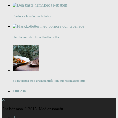
Den bästa hemgjorda kebaben
Hur du undviker torra fläskkotletter
Vildsvinsstek med grym pannsås och smörslungad potatis
Om oss
Äta bör man © 2015. Med ensamrätt.