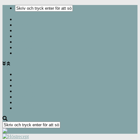
Middag
Lunch
Frukost
Tillbehör
Förrätter
Lättlagat
Långkok
Middag
Lunch
Frukost
Tillbehör
Förrätter
Lättlagat
Långkok