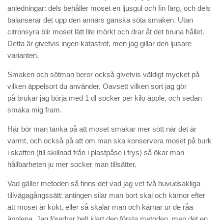
anledningar: dels behåller moset en ljusgul och fin färg, och dels
balanserar det upp den annars ganska söta smaken. Utan
citronsyra blir moset lätt lite mörkt och drar åt det bruna hållet.
Detta är givetvis ingen katastrof, men jag gillar den ljusare
varianten.
Smaken och sötman beror också givetvis väldigt mycket på
vilken äppelsort du använder. Oavsett vilken sort jag gör
på brukar jag börja med 1 dl socker per kilo äpple, och sedan
smaka mig fram.
Här bör man tänka på att moset smakar mer sött när det är
varmt, och också på att om man ska konservera moset på burk
i skafferi (till skillnad från i plastpåse i frys) så ökar man
hållbarheten ju mer socker man tillsätter.
Vad gäller metoden så finns det vad jag vet två huvudsakliga
tillvägagångssätt: antingen silar man bort skal och kärnor efter
att moset är kokt, eller så skalar man och kärnar ur de råa
äpplena. Jag föredrar helt klart den första metoden, men det en