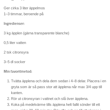
Ger cirka 3 liter äppelmos
1–3 timmar, beroende på
Ingredienser:
3 kg äpplen (gärna transparente blanche)
0,5 liter vatten
2 tsk citronsyra
3–5 dl socker
Min favoritmetod:
Tvätta äpplena och dela dem sedan i 4–8 delar. Placera i en
gryta som är så pass stor att äpplena når max 3/4 upp till
kanten.
Rör ut citronsyran i vattnet och slå över äpplena.
Koka på medelvärme tills äpplena helt fallit sönder till ett