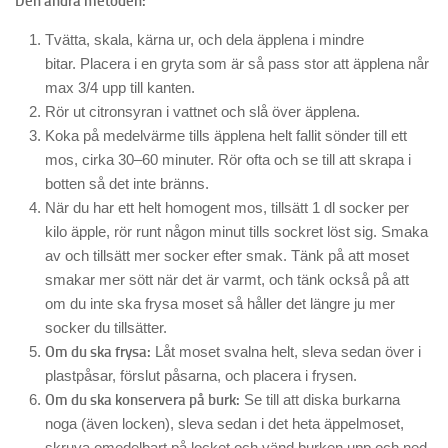
Den andra metoden:
Tvätta, skala, kärna ur, och dela äpplena i mindre
bitar. Placera i en gryta som är så pass stor att äpplena når
max 3/4 upp till kanten.
Rör ut citronsyran i vattnet och slå över äpplena.
Koka på medelvärme tills äpplena helt fallit sönder till ett
mos, cirka 30–60 minuter. Rör ofta och se till att skrapa i
botten så det inte bränns.
När du har ett helt homogent mos, tillsätt 1 dl socker per
kilo äpple, rör runt någon minut tills sockret löst sig. Smaka
av och tillsätt mer socker efter smak. Tänk på att moset
smakar mer sött när det är varmt, och tänk också på att
om du inte ska frysa moset så håller det längre ju mer
socker du tillsätter.
Om du ska frysa:
Låt moset svalna helt, sleva sedan över i
plastpåsar, förslut påsarna, och placera i frysen.
Om du ska konservera på burk:
Se till att diska burkarna
noga (även locken), sleva sedan i det heta äppelmoset,
skruva omedelbart på locket och vänd burken upp och ned.