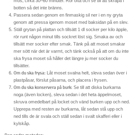
mos, cirka 30–60 minuter. Rör ofta och se till att skrapa i
botten så det inte bränns.
Passera sedan genom en finmaskig sil ner i en ny gryta
genom att pressa igenom moset med baksidan på en slev.
Ställ grytan på plattan och tillsätt 1 dl socker per kilo äpple,
rör runt någon minut tills sockret löst sig. Smaka av och
tillsätt mer socker efter smak. Tänk på att moset smakar
mer sött när det är varmt, och tänk också på att om du inte
ska frysa moset så håller det längre ju mer socker du
tillsätter.
Om du ska frysa:
Låt moset svalna helt, sleva sedan över i
plastpåsar, förslut påsarna, och placera i frysen.
Om du ska konservera på burk:
Se till att diska burkarna
noga (även locken), sleva sedan i det heta äppelmoset,
skruva omedelbart på locket och vänd burken upp och ned.
Upprepa med resten av burkarna, låt sedan stå upp och
ned tills de är svala och ställ sedan i svalt skafferi eller i
kylskåp.