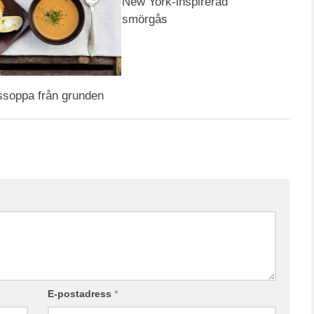
New York-inspirerad
smörgås
ssoppa från grunden
E-postadress
*