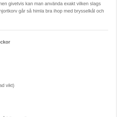
men givetvis kan man använda exakt vilken slags
 hjortkorv går så himla bra ihop med brysselkål och
ockor
ad vikt)