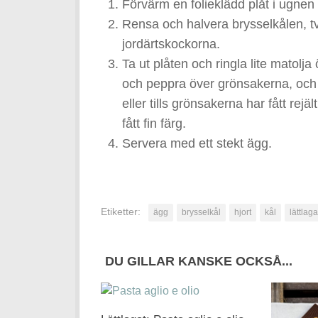
Förvärm en folieklädd plåt i ugne
Rensa och halvera brysselkålen, tv
jordärtskockorna.
Ta ut plåten och ringla lite matolja
och peppra över grönsakerna, och st
eller tills grönsakerna har fått r
fått fin färg.
Servera med ett stekt ägg.
Etiketter:
ägg
brysselkål
hjort
kål
lättlaga
DU GILLAR KANSKE OCKSÅ...