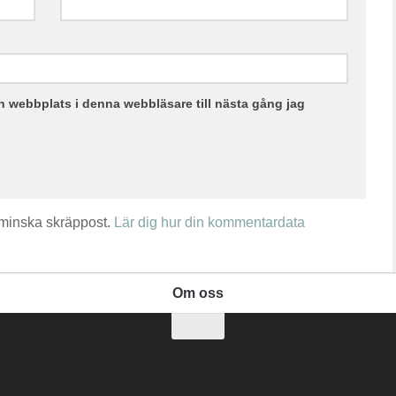
 webbplats i denna webbläsare till nästa gång jag
 minska skräppost.
Lär dig hur din kommentardata
Om oss