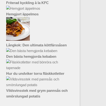
Friterad kyckling à la KFC
Hemgjort äppelmos
Långkok: Den ultimata köttfärssåsen
Den bästa hemgjorda kebaben
Hur du undviker torra fläskkotletter
Vildsvinsstek med grym pannsås och
smörslungad potatis