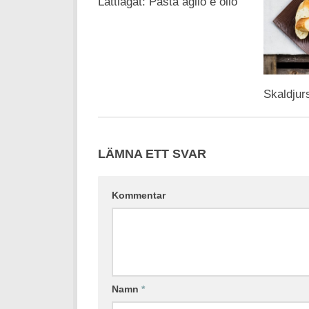
Lättlagat: Pasta aglio e olio
Skaldjur
LÄMNA ETT SVAR
Kommentar
Namn
*