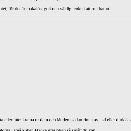
et, för det är makalöst gott och väldigt enkelt att ro i hamn!
a eller inte: krama ur dem och låt dem sedan rinna av i sil eller durkslag
rimlorna i små kuber. Hacka gräslöken så smått du kan.