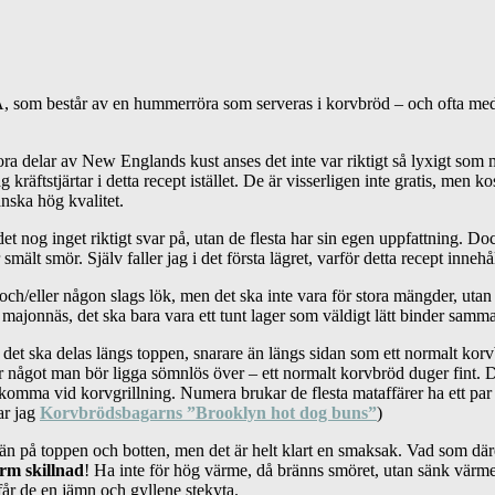
, som består av en hummerröra som serveras i korvbröd – och ofta med
ra delar av New Englands kust anses det inte var riktigt så lyxigt som
kräftstjärtar i detta recept istället. De är visserligen inte gratis, men kos
anska hög kvalitet.
 det nog inget riktigt svar på, utan de flesta har sin egen uppfattning. D
ält smör. Själv faller jag i det första lägret, varför detta recept inneh
och/eller någon slags lök, men det ska inte vara för stora mängder, utan 
ajonnäs, det ska bara vara ett tunt lager som väldigt lätt binder samma
tt det ska delas längs toppen, snarare än längs sidan som ett normalt kor
t är något man bör ligga sömnlös över – ett normalt korvbröd duger fint. 
rekomma vid korvgrillning. Numera brukar de flesta mataffärer ha ett pa
ar jag
Korvbrödsbagarns ”Brooklyn hot dog buns”
)
e än på toppen och botten, men det är helt klart en smaksak. Vad som där
orm skillnad
! Ha inte för hög värme, då bränns smöret, utan sänk värmen 
 får de en jämn och gyllene stekyta.