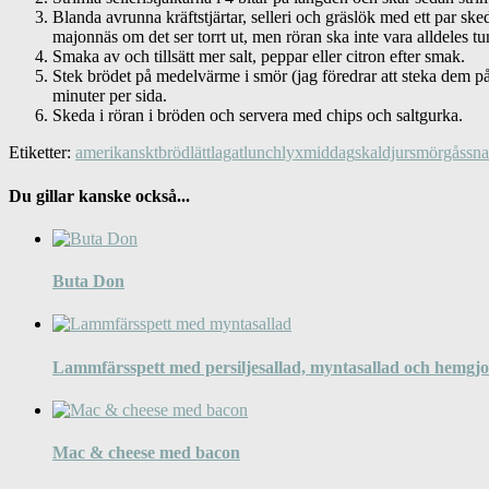
Blanda avrunna kräftstjärtar, selleri och gräslök med ett par ske
majonnäs om det ser torrt ut, men röran ska inte vara alldeles tu
Smaka av och tillsätt mer salt, peppar eller citron efter smak.
Stek brödet på medelvärme i smör (jag föredrar att steka dem på
minuter per sida.
Skeda i röran i bröden och servera med chips och saltgurka.
Etiketter:
amerikanskt
bröd
lättlagat
lunch
lyx
middag
skaldjur
smörgås
sn
Du gillar kanske också...
Buta Don
Lammfärsspett med persiljesallad, myntasallad och hemgjor
Mac & cheese med bacon