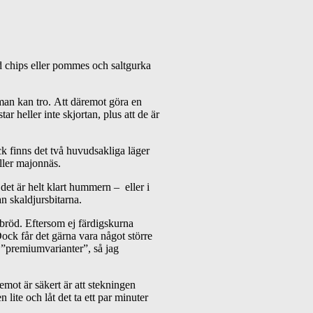
 chips eller pommes och saltgurka
 man kan tro. Att däremot göra en
tar heller inte skjortan, plus att de är
ock finns det två huvudsakliga läger
åller majonnäs.
det är helt klart hummern – eller i
n skaldjursbitarna.
vbröd. Eftersom ej färdigskurna
Dock får det gärna vara något större
r ”premiumvarianter”, så jag
emot är säkert är att stekningen
lite och låt det ta ett par minuter