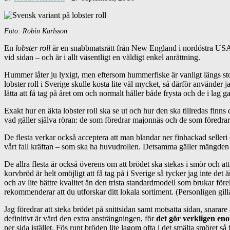
Foto: Robin Karlsson
En
lobster roll
är en snabbmatsrätt från New England i nordöstra USA
vid sidan – och är i allt väsentligt en väldigt enkel anrättning.
Hummer låter ju lyxigt, men eftersom hummerfiske är vanligt längs sto
lobster roll i Sverige skulle kosta lite väl mycket, så därför använder jag 
lätta att få tag på året om och normalt håller både frysta och de i lag g
Exakt hur en äkta lobster roll ska se ut och hur den ska tillredas finns
vad gäller själva röran: de som föredrar majonnäs och de som föredrar sm
De flesta verkar också acceptera att man blandar ner finhackad selleri 
vårt fall kräftan – som ska ha huvudrollen. Detsamma gäller mängden m
De allra flesta är också överens om att brödet ska stekas i smör och a
korvbröd är helt omöjligt att få tag på i Sverige så tycker jag inte de
och av lite bättre kvalitet än den trista standardmodell som brukar fö
rekommenderar att du utforskar ditt lokala sortiment. (Personligen gill
Jag föredrar att steka brödet på snittsidan samt motsatta sidan, snarar
definitivt är värd den extra ansträngningen, för
det gör verkligen en
per sida istället. Fös runt bröden lite lagom ofta i det smälta smöret så