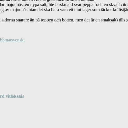
dar majonnäs, en nypa salt, lite färskmald svartpeppar och en skvätt citro
ng av majonnäs utan det ska bara vara ett tunt lager som täcker kräftstjä
 sidorna snarare än på toppen och botten, men det är en smaksak) tills g
abbmat
svenskt
d vitlökssås