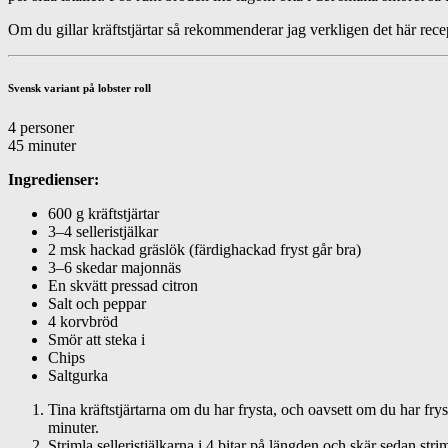
Om du gillar kräftstjärtar så rekommenderar jag verkligen det här recept
Svensk variant på lobster roll
4 personer
45 minuter
Ingredienser:
600 g kräftstjärtar
3–4 selleristjälkar
2 msk hackad gräslök (färdighackad fryst går bra)
3–6 skedar majonnäs
En skvätt pressad citron
Salt och peppar
4 korvbröd
Smör att steka i
Chips
Saltgurka
Tina kräftstjärtarna om du har frysta, och oavsett om du har fryst
minuter.
Strimla selleristjälkarna i 4 bitar på längden och skär sedan st