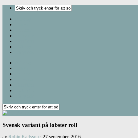
Middag
Lunch
Frukost
Tillbehör
Förrätter
Lättlagat
Långkok
Middag
Lunch
Frukost
Tillbehör
Förrätter
Lättlagat
Långkok
Svensk variant på lobster roll
av
Robin Karlsson
·
27 september, 2016