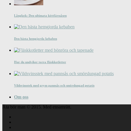
Långkok: Den ultimata köttfärssåsen
Den bästa hemgjorda kebaben
Hur du undviker torra fläskkotletter
Vildsvinsstek med grym pannsås och smörslungad potatis
Om oss
Äta bör man © 2015. Med ensamrätt.