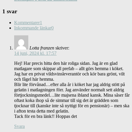
1 svar
Kommentarer
1
Inkommande länkar
0
Lotta franzen
skriver:
14 juni, 2024 kl. 17:57
Hej! Har precis hitta den här roliga sidan. Jag är en glad
matlagare som skippar all prefab – allt görs hemma i köket.
Jag har en privat vildsvinsleverantör och kör bara grönt, vilt
och fågel här hemma.
Blir lite förvånad…efter alla år i köket har jag aldrig stött på
gelatin i matlagningen förr. Jag använder normalt sett aldrig
förtjockningsmedel…lite majsena ibland kansk. Mina såser får
oftast koka ihop så de simmar till sig det är grädden som
tjocknar till (kanske inte så nyttigt för en pensionär) – men ska
i afton testa detta med gelatin.
Tack för en bra länk!! Hoppas det
Svara