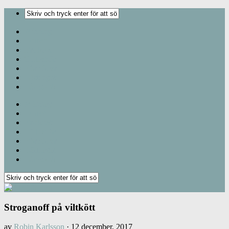
Middag
Lunch
Frukost
Tillbehör
Förrätter
Lättlagat
Långkok
Middag
Lunch
Frukost
Tillbehör
Förrätter
Lättlagat
Långkok
Stroganoff på viltkött
av
Robin Karlsson
·
12 december, 2017