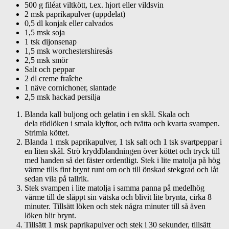
500 g filéat viltkött, t.ex. hjort eller vildsvin
2 msk paprikapulver (uppdelat)
0,5 dl konjak eller calvados
1,5 msk soja
1 tsk dijonsenap
1,5 msk worchestershiresås
2,5 msk smör
Salt och peppar
2 dl creme fraîche
1 näve cornichoner, slantade
2,5 msk hackad persilja
Blanda kall buljong och gelatin i en skål. Skala och
dela rödlöken i smala klyftor, och tvätta och kvarta svampen.
Strimla köttet.
Blanda 1 msk paprikapulver, 1 tsk salt och 1 tsk svartpeppar i
en liten skål. Strö kryddblandningen över köttet och tryck till
med handen så det fäster ordentligt. Stek i lite matolja på hög
värme tills fint brynt runt om och till önskad stekgrad och låt
sedan vila på tallrik.
Stek svampen i lite matolja i samma panna på medelhög
värme till de släppt sin vätska och blivit lite brynta, cirka 8
minuter. Tillsätt löken och stek några minuter till så även
löken blir brynt.
Tillsätt 1 msk paprikapulver och stek i 30 sekunder, tillsätt