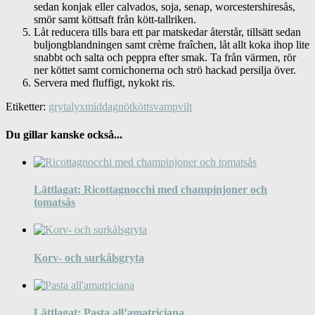
sedan konjak eller calvados, soja, senap, worcestershiresås,
smör samt köttsaft från kött-tallriken.
Låt reducera tills bara ett par matskedar återstår, tillsätt sedan
buljongblandningen samt crème fraîchen, låt allt koka ihop lite
snabbt och salta och peppra efter smak. Ta från värmen, rör
ner köttet samt cornichonerna och strö hackad persilja över.
Servera med fluffigt, nykokt ris.
Etiketter:
gryta
lyx
middag
nötkött
svamp
vilt
Du gillar kanske också...
Lättlagat: Ricottagnocchi med champinjoner och
tomatsås
Korv- och surkålsgryta
Lättlagat: Pasta all’amatriciana