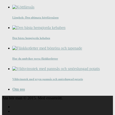
Långkok: Den ultimata köttfärssåsen
Den bästa hemgjorda kebaben
Hur du undviker torra fläskkotletter
Vildsvinsstek med grym pannsås och smörslungad potatis
Om oss
Äta bör man © 2015. Med ensamrätt.