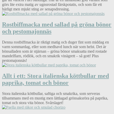
görs lite extra matig av ugnsrostad färskpotatis, och som får ett
härligt men mjukt sting av senapsdressing.
Rostbiffmacka med sallad på gröna bönor
och pestomajonnäs
Denna rostbiffmacka är riktigt matig och duger fint som middag en
varm sommardag, eller som medhavd lunch när som helst. Det är
bönsalladen som är stjärnan – gröna bönor smaksatta med rostade
mandelflarn, rödlök, och en smakrik vinägrett – så gott! Plus
pestomajonnäs!
Allt i ett: Stora italienska köttbullar med
paprika, tomat och bönor
Stora italienska köttbullar, saftiga och smakrika, som serveras
tillsammans med en mustig men lättlagad grönsaksröra på paprika,
tomat och stora vita bönor. Svårslaget!