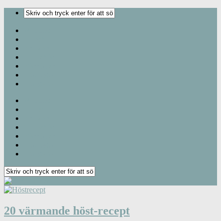
Middag
Lunch
Frukost
Tillbehör
Förrätter
Lättlagat
Långkok
Middag
Lunch
Frukost
Tillbehör
Förrätter
Lättlagat
Långkok
20 värmande höst-recept