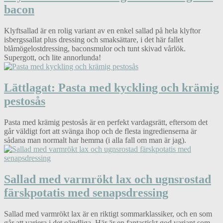
bacon
Klyftsallad är en rolig variant av en enkel sallad på hela klyftor
isbergssallat plus dressing och smaksättare, i det här fallet
blåmögelostdressing, baconsmulor och tunt skivad vårlök.
Supergott, och lite annorlunda!
Lättlagat: Pasta med kyckling och krämig
pestosås
Pasta med krämig pestosås är en perfekt vardagsrätt, eftersom det
går väldigt fort att svänga ihop och de flesta ingredienserna är
sådana man normalt har hemma (i alla fall om man är jag).
Sallad med varmrökt lax och ugnsrostad
färskpotatis med senapsdressing
Sallad med varmrökt lax är en riktigt sommarklassiker, och en som
går att variera i det oändliga. Här är en fantastiskt god variant som