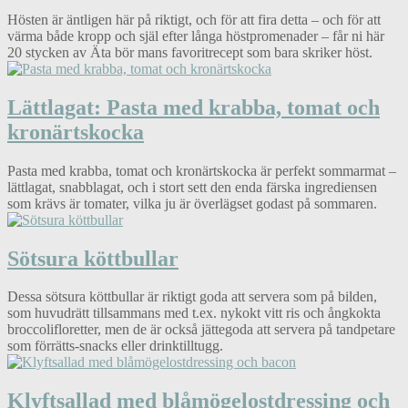
Hösten är äntligen här på riktigt, och för att fira detta – och för att
värma både kropp och själ efter långa höstpromenader – får ni här
20 stycken av Äta bör mans favoritrecept som bara skriker höst.
Lättlagat: Pasta med krabba, tomat och
kronärtskocka
Pasta med krabba, tomat och kronärtskocka är perfekt sommarmat –
lättlagat, snabblagat, och i stort sett den enda färska ingrediensen
som krävs är tomater, vilka ju är överlägset godast på sommaren.
Sötsura köttbullar
Dessa sötsura köttbullar är riktigt goda att servera som på bilden,
som huvudrätt tillsammans med t.ex. nykokt vitt ris och ångkokta
broccolifloretter, men de är också jättegoda att servera på tandpetare
som förrätts-snacks eller drinktilltugg.
Klyftsallad med blåmögelostdressing och