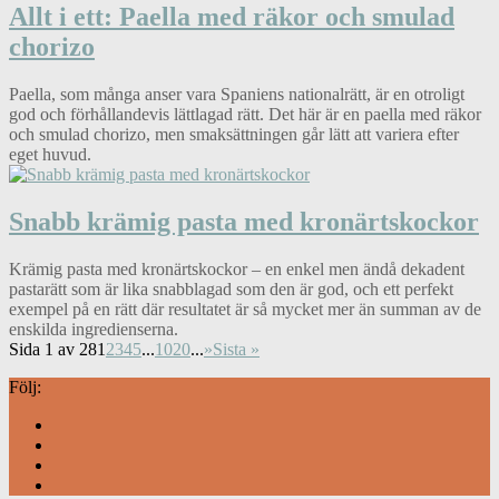
Allt i ett: Paella med räkor och smulad
chorizo
Paella, som många anser vara Spaniens nationalrätt, är en otroligt
god och förhållandevis lättlagad rätt. Det här är en paella med räkor
och smulad chorizo, men smaksättningen går lätt att variera efter
eget huvud.
Snabb krämig pasta med kronärtskockor
Krämig pasta med kronärtskockor – en enkel men ändå dekadent
pastarätt som är lika snabblagad som den är god, och ett perfekt
exempel på en rätt där resultatet är så mycket mer än summan av de
enskilda ingredienserna.
Sida 1 av 28
1
2
3
4
5
...
10
20
...
»
Sista »
Följ: