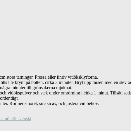
m stora tärningar. Pressa eller finriv vitlöksklyftorna.
 tills lite brynt på botten, cirka 3 minuter. Bryt upp färsen med en slev 
e några minuter till grönsakerna mjuknat.
och vitlökspulver och stek under omrörning i cirka 1 minut. Tillsätt seda
ordentligt.
uter. Rör ner smöret, smaka av, och justera vid behov.
at
nötkött
svenskt