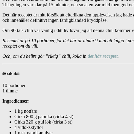
Tillagningen var klar på 15 minuter, och smaken var mild men god och b
Det här receptet är mitt försök att efterlikna den upplevelsen jag hade a
och innehåller definitivt ingen färdigblandad kryddpåse.
Om 90-tals-chili var vanlig i ditt liv lovar jag att denna chili kommer 
Receptet är på 10 portioner, för det här är utmärkt mat att lägga i por
receptet om du vill.
Och, om du hellre gör ”riktig” chili, kolla in
det här receptet
.
90-tals-chili
10 portioner
1 timme
Ingredienser:
1 kg nötfärs
Cirka 800 g paprika (cirka 4 st)
Cirka 320 g gul lök (cirka 3 st)
4 vitlöksklyftor
1 msk paprikapulver