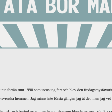
inte förrän runt 1990 som tacos tog fart och blev den fredagsmysfavorit 
e svenska hemmen. Jag minns inte första gången jag åt det, men jag vet a
ntisk, och bestod av en liten kryddpåse som blandades med köttfärs oc