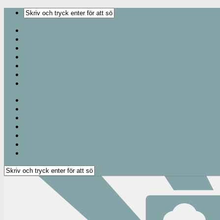
Middag
Lunch
Frukost
Tillbehör
Förrätter
Lättlagat
Långkok
Middag
Lunch
Frukost
Tillbehör
Förrätter
Lättlagat
Långkok