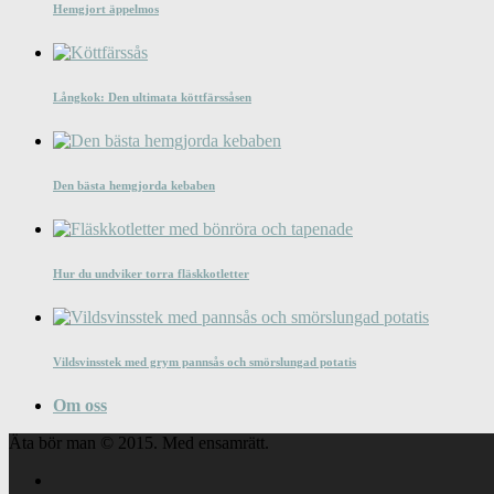
Hemgjort äppelmos
Långkok: Den ultimata köttfärssåsen
Den bästa hemgjorda kebaben
Hur du undviker torra fläskkotletter
Vildsvinsstek med grym pannsås och smörslungad potatis
Om oss
Äta bör man © 2015. Med ensamrätt.