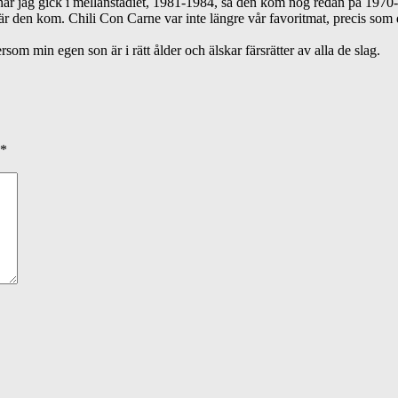
a när jag gick i mellanstadiet, 1981-1984, så den kom nog redan på 1970-
s när den kom. Chili Con Carne var inte längre vår favoritmat, precis so
rsom min egen son är i rätt ålder och älskar färsrätter av alla de slag.
*