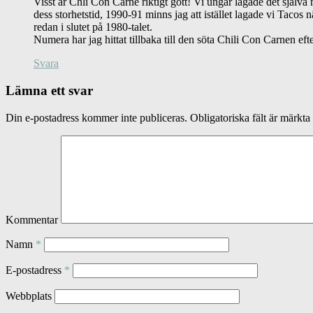
Visst är Chli Con Carne riktigt gott! Vi ungar lagade det själv
dess storhetstid, 1990-91 minns jag att istället lagade vi Taco
redan i slutet på 1980-talet.
Numera har jag hittat tillbaka till den söta Chili Con Carnen efte
Svara
Lämna ett svar
Din e-postadress kommer inte publiceras.
Obligatoriska fält är märkta
Kommentar
Namn
*
E-postadress
*
Webbplats